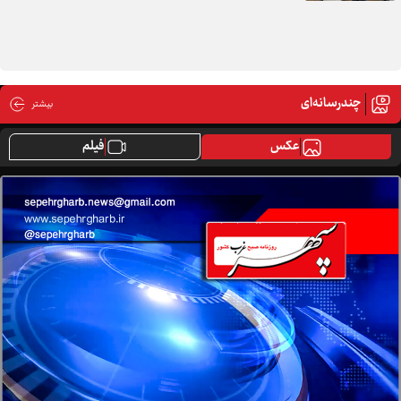
«محرم»، موسم بازخوانی راز خون
چندرسانه‌ای
بیشتر
عکس
فیلم
«مقاومت»؛ منظومه‌‌ای از میدان و خیابان تا دیپلماسی
«نجات بشریت»، رسالت یک ملت مبعوث‌شده
صنایع‌دستی همدان؛ از افتخار میراثی تا ضرورت راهبردی