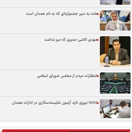
نامه به دبیر جشنواره‌ای که به نام همدان است
مهدی کاشی؛ مدیری که میز نداشت
انتظارات مردم از مجلس شورای اسلامی
5000 نیروی تازه، آزمون شایسته‌سالاری در ادارات همدان
سنگر خیابان؛ از حضور شجاعانه تا کنش هوشمندانه