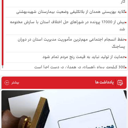
کار
امانت رهبر شهید
گلایه بهزیستی همدان از بلاتکلیفی وضعیت بیمارستان شهیدبهشتی
بیش از 17000 پرونده در شوراهای حل اختلاف استان با سازش مختومه
شد
این پیکر را تاریخ بر دوش می‌برد
حفظ انسجام اجتماعی مهم‌ترین مأموریت مدیریت استان در دوران
پساجنگ
حمایت از تولید نباید به قیمت رنج مردم تمام شود
حماسه مشایعت برای آغازی دیگر
300 کیلومتر پروژه راهسازی در همدان در دست اجرا است
یادداشت ها
درباره یا
بیشتر
فرهنگ بدون زنان کامل نمی‌شود
در دام طرح «هرج و مرج سازنده» صهیونیست‌ها نیفتیم