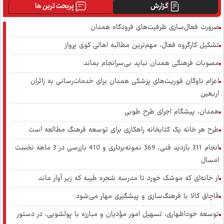
گزارش
پربحت ترین ها
ضرورت فعال‌سازی ظرفیت‌های فرودگاه همدان
آب همدان؛ مسئله‌ای فراتر از انتقال آن
تشکیل کارگروه فعال، مهم‌ترین مطالبه اهالی کوی پرواز
مصوبات فرهنگی همدان نباید بی‌سرانجام بماند
اعزام ناوگان فوریت‌های پزشکی همدان برای خدمات‌رسانی به زائران
اربعین
هزینه‌های سکوت در برابر فرسایش یک هنجار
همدان، پیشگام اجرای طرح طوبی
طرح هر خانه یک کتابخانه راهکاری برای توسعه فرهنگ مطالعه است
همدان در بند روزمرگی
انجام 311 بازدید فنی، 369 نمونه‌برداری و 410 بازرسی در 3 ماهه نخست
امسال
از خانه‌ای که موشک خورد تا مدرسه شجره طیبه که زیر آوار ماند
قاچاق کالا با فرهنگ‌سازی و پیشگیری مهار می‌شود
آزادی؛ از حقِ انتخاب تا مسئولیتِ ساختن
توسعه خوداظهاری، تسهیل امور مؤدیان و مبارزه با پولشویی، در دستور