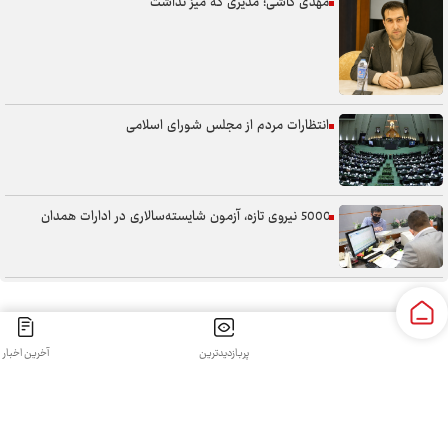
مهدی کاشی؛ مدیری که میز نداشت
انتظارات مردم از مجلس شورای اسلامی
5000 نیروی تازه، آزمون شایسته‌سالاری در ادارات همدان
سنگر خیابان؛ از حضور شجاعانه تا کنش هوشمندانه
پربازدیدترین
آخرین اخبار
کلیه حقوق مادی و معنوی این سایت محفوظ و متعلق به سپهرغرب می‌باشد واستفاده از آن با ذکر منبع بلامانع
آب همدان؛ مسئله‌ای فراتر از انتقال آن
است.
طراحی و تولید:
قدرت گرفته از سی رخ