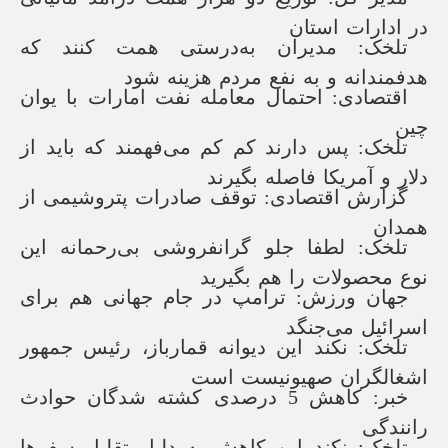
در ادارات استان
تلخک: مدیران به‌درستی همت کنند که
هدفمندانه و به نفع مردم هزینه شود
اقتصادی: احتمال معامله نفت امارات با یوان
چین
تلخک: پس دارند کم کم می‌فهمند که باید از
دلار و آمریکا فاصله بگیرند
گزارش اقتصادی: توقف صادرات پتروشیمی از
همدان
تلخک: لطفا جلو گرانفروشی بی‌رحمانه این
نوع محصولات را هم بگیرید
جهان ورزش: ترامپ در جام جهانی هم برای
اسرائیل می‌جنگد
تلخک: نکند این دیوانه قمارباز، رئیس جمهور
اشغالگران صهیونیست است
خبر: کاهش 5 درصدی کشته شدگان حوادث
رانندگی
تلخک: نکند این کاهش به دلیل تقلیل سفرها