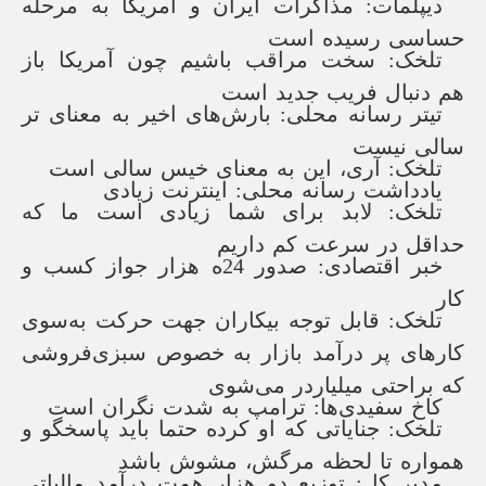
دیپلمات: مذاکرات ایران و آمریکا به مرحله
حساسی رسیده است
تلخک: سخت مراقب باشیم چون آمریکا باز
هم دنبال فریب جدید است
تیتر رسانه محلی: بارش‌های اخیر به معنای تر
سالی نیست
تلخک: آری، این به معنای خیس سالی است
یادداشت رسانه محلی: اینترنت زیادی
تلخک: لابد برای شما زیادی است ما که
حداقل در سرعت کم داریم
خبر اقتصادی: صدور 24ه هزار جواز کسب و
کار
تلخک: قابل توجه بیکاران جهت حرکت به‌سوی
کارهای پر درآمد بازار به خصوص سبزی‌فروشی
که براحتی میلیاردر می‌شوی
کاخ سفیدی‌ها: ترامپ به شدت نگران است
تلخک: جنایاتی که او کرده حتما باید پاسخگو و
همواره تا لحظه مرگش، مشوش باشد
مدیر کل: توزیع دو هزار همت درآمد مالیاتی