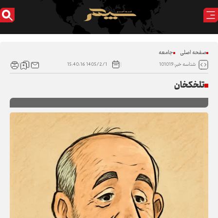
صفحه اصلی
جامعه
1405/2/1 15:40:16
شناسه خبر:101019
تلخکخان