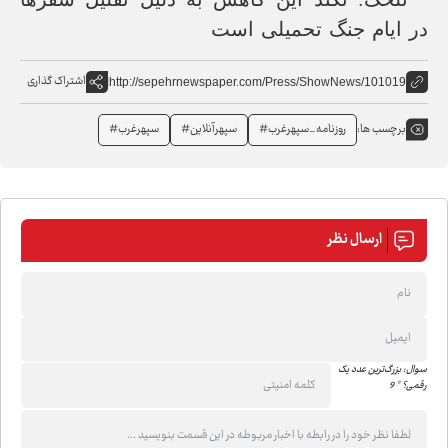
در ایام جنگ تحمیلی است
اشتراک گذاری
http://sepehrnewspaper.com/Press/ShowNews/101019
روزنامه_سپهرغرب#
سپهرآنلاین#
سپهرغرب#
برچسب ها:
ارسال نظر
سوال: بزرگ‌ترین عدد یک
رقمی؟ * 9