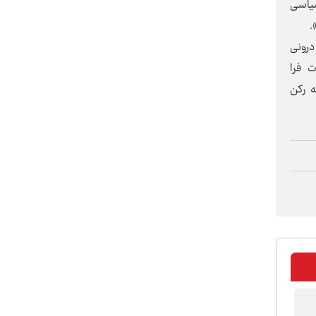
هان باید ازنظر جغرافیای سیاسی به 400 واحد سیاسی
درونی
ت فرا
ه رکن
«مقاومت»؛ منظومه‌‌ای از میدان و
خیابان تا دیپلماسی
«نجات بشریت»، رسالت یک ملت
مبعوث‌شده
صنایع‌دستی همدان؛ از افتخار
میراثی تا ضرورت راهبردی
مشت‌های اراده امت، از شهادت تا
صلابت