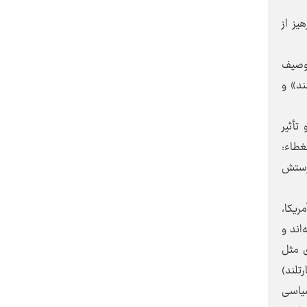
یز از
با کفش قدیمی نمی‌توان راه تازه
تولید را پیمود
توصیف
فرهنگ عاشورا و پرچمداری ایران در
ند» و
مقاومت جهانی
تأثیر
غطاء:
«استاد دانشگاه»، از کلاس درس تا
معماری آینده
پرستش
آیا اقتصاد ایران در آستانه یک
ریکا،
جهش توسعه‌ای قرار گرفته است؟
اند و
ی مثل
لند)
«محرم»، موسم بازخوانی راز خون
سیاسی