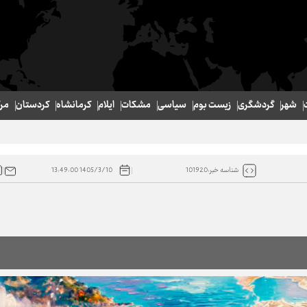
شهر
گردشگری
زیست بوم
سیاسی
مشکات
ایلام
کرمانشاه
کردستان
مر
1405/3/10 13:49:00
شناسه خبر:101920