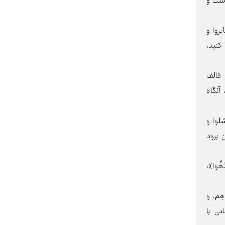
ه است و
بروا و
کنید،
هزینه‌های سکوت در برابر فرسایش
یک هنجار
و فالف
آنگاه
همدان در بند روزمرگی
شلوا و
 برود
آزادی؛ از حقِ انتخاب تا مسئولیتِ
ساختن
ُوا»،
ِم، و
امانت رهبر شهید
انی با