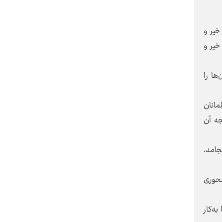
این پیکر را تاریخ بر دوش می‌برد
 خیر و
 خیر و
حماسه مشایعت برای آغازی دیگر
ها را
فرهنگ بدون زنان کامل نمی‌شود
انان
جه آن
در دام طرح «هرج و مرج سازنده»
جامد،
صهیونیست‌ها نیفتیم
حوری
مذاکره در نگاه و منطق قرآن
قاً 14 بار در این پیام‌ها به‌کار