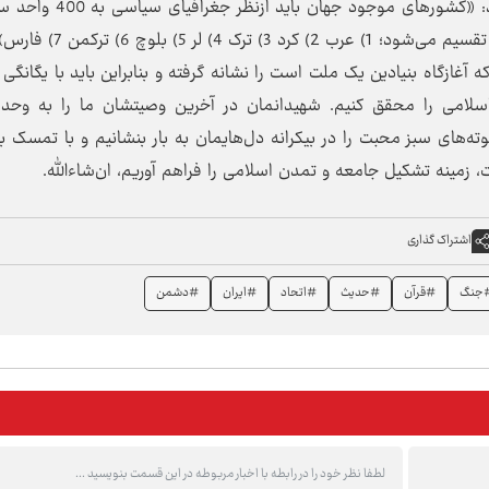
متمرکز و در چارچوب ایجاد کانون‌های بحران می‌گوید: «کشورهای موجود ج
 5) بلوچ 6) ترکمن 7) فارس».
غازگاه بنیادین یک ملت است را نشانه گرفته و بنابراین باید با یگانگی 
اسلامی را محقق کنیم. شهیدانمان در آخرین وصیتشان ما را به وحد
وته‌های سبز محبت را در بیکرانه دل‌هایمان به بار بنشانیم و با تمسک ب
 زمینه تشکیل جامعه و تمدن اسلامی را فراهم آوریم، ان‌شاء‌الله.
اشتراک گذاری
جنگ
#قرآن
#حدیث
#اتحاد
#ایران
#دشمن