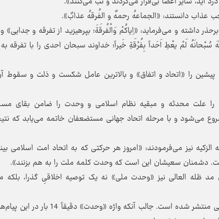
د آید، سایر اعضا بی‌قرار می‌گردند و تب می‌کنند».
عذاب دانستند: «الجماعهُ رحمهٌ و الفُرقهُ عذابٌ».
ر داشته و می‌فرماید: «اِیاکُمْ وَالْفُرقَةَ؛ بپرهیزید از تفرقه و جدایی» و
بْحانَهُ لَمْ یعْطِ اَحَداً بِفُرْقَةِ خَیراً؛ خداوند سبحان احدی را با تفرقه به
یشین را «اتحاد و اتفاق» و بالاترین عامل شکست و ذلت و سقوط آن‌
را علت محدثه و مبقیه نظام اسلامی و وحدت را ضامن بقای مسلم
شروع می‌شود و با مرحله اتحاد جهانی مستضعفان خاتمه می‌یابد که نتی
زکیه نیز می‌فرمودند: «امروز هر حرکتی که به اتحاد امت اسلامی بین
 دشمنان سعیشان این است که وحدت کلمه‌ ملت را به هم بزنند».‌
د ظله العالی نیز «وحدت ملی» نه یک توصیه اخلاقیِ گذرا، بلکه م
از آغاز دوره رهبری ایشان تاکنون حدوداً 14 پیام رسمی منتشر شده است. جالب آنکه واژه «وحدت» دقی