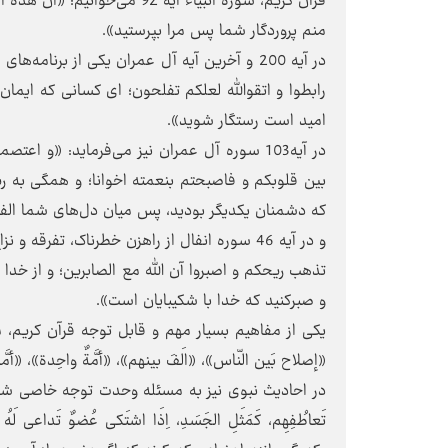
قرآن کریم، سوره انبیاء آیه 2
منم پروردگار شما پس مرا بپرستید».
در آیه 200 و آخرین آیه آل عمران یکی از برنامه‌
رابطوا و اتقوالله لعلکم تفلحون؛ ای کسانی که ایمان آو
امید است رستگار شوید».
در آیه103 سوره آل عمران نیز می‌فرماید: «و اع
بین قلوبکم و فاصبحتم بنعمته اخوانا؛ و همگی به ری
که دشمنان یکدیگر بودید، پس میان دل‌های شما الفت
و در آیه 46 سوره انفال از راهزن خطرناک، تفرقه
تذهب ریحکم و اصبروا آن الله مع الصابرین؛ و از خد
و صبرکنید که خدا با شکیبایان است».
یکی از مفاهیم بسیار مهم و قابل توجه قرآن کریم، م
«إصلاح بَین النّاس»، «الَفَ بینهم»، «أمَّةٌ واحِدة»، «أ
در احادیث نبوی نیز به مسئله وحدت توجه خاصی شده است
تَعاطُفِهِم، کَمَثَلِ الجَسَدِ، اِذَا اشتَکی عُضوٌ تَداعی 