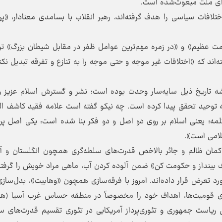
 برای ملت مبعوث‌شده است.
افات سیاسی را هدف گرفته‌اند، رهبر انقلاب با بسامدی معنادار، «پره
عمت عظیم» و «در زمره مهم‌ترین عوامل ظفر در مقابل شیطان بزرگ» 
‌اند که «اختلافات غیر موجه و حتی موجه را به تنازع و تفرقه تبدیل نکن
شه تاریخ ذیل سایه‌سار وحدت بوده است؛ نشر و گسترش اسلام عزیز و 
ه توحید تحقق پیدا کرده است. چه نیکو گفته است علامه فقید کاشف ال
لکلمه؛ یعنی اسلام بر روی دو اصل و دو فکر بنا شده است: یکی اصل 
لامی است».
حاکمان ظالم و جائر بالاخص قدرت‌های سلطه‌گری همچون انگلستان و آم
ف بینداز و حکومت کن» ضمن آلوده کردن آب، ماهی مراد خویش را گرفته‌
رد تعرض قرار داده‌اند. امروز با فرقه‌سازی همچون «وهابیت»، بدل‌ساز
 قومیت‌ها، اهداف خود را مخصوصاً در منطقه حساس غرب آسیا (هارت
ق ریاست جمهوری و تئوری‌پرداز آمریکایی در تئوری تقسیم قدرت‌های 