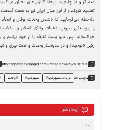
تقسیم شوند و از این میان ایران نیز به هفت قسمت تقسیم می‌شود؛ 1) عرب 2) کرد 3) ترک 4) لر
ملاحظه می‌فرمایید که دشمن وحدت، وفاق و اتحاد که آ
و پیوستگی بیرونی، اهداف والای اسلام و انقلاب 
خوانده‌اند؛ پس دیو پست تفرقه را از خود برانیم و ب
رکین «توحید» و در سایه‌سار وحدت و تحت بیرق ولایت،
http://sepehrnewspaper.com/Press/ShowNews/101920
روزنامه_سپهرغرب#
سپهرغرب#
#وحدت
#
برچسب ها:
ارسال نظر