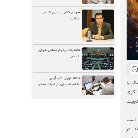
مهدی کاشی؛ مدیری که میز
نداشت
انتظارات مردم از مجلس شورای
اسلامی
5000 نیروی تازه، آزمون
انی و
شایسته‌سالاری در ادارات همدان
الگوی
دیریت
سنگر خیابان؛ از حضور شجاعانه تا
کنش هوشمندانه
 است
د. در
آب همدان؛ مسئله‌ای فراتر از انتقال
آن