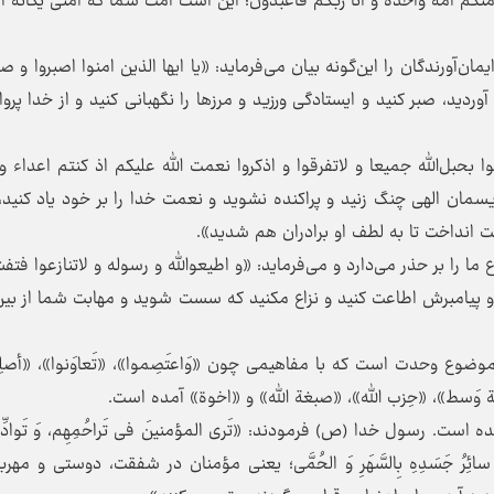
9 می‌خوانیم: «انً هذه امتکم امه واحده و انا ربکم فاعبدون؛ این است امت شما که امتی یگان
های ایمان‌آورندگان را این‌گونه بیان می‌فرماید: «یا ایها الذین امنوا اصبروا و صا
ردید، صبر کنید و ایستادگی ورزید و مرزها را نگهبانی کنید و از خدا پروا 
تصموا بحبل‌الله جمیعا و لاتفرقوا و اذکروا نعمت الله علیکم اذ کنتم اعداء 
سمان الهی چنگ زنید و پراکنده نشوید و نعمت خدا را بر خود یاد کنید، 
 انداخت تا به لطف او برادران هم شدید».
 و نزاع ما را بر حذر می‌دارد و می‌فرماید: «و اطیعوالله و رسوله و لاتنازعوا فتف
ا و پیامبرش اطاعت کنید و نزاع مکنید که سست شوید و مهابت شما از بین
وضوع وحدت است که با مفاهیمی چون «وَاعتَصِموا»، «تَعاوَنوا»، «أصلِح
مَّة وَسط»، «حِزب‏ الله»، «صبغة ‏الله» و «اخوة» آمده است.
. رسول خدا (ص) فرمودند: «تَری المؤمنینَ فی تَراحُمِهِم، وَ تَوادِّه
لَهُ سائِرُ جَسَدِهِ بِالسَّهَرِ وَ الحُمَّی؛ یعنی مؤمنان در شفقت، دوستی و مهرب