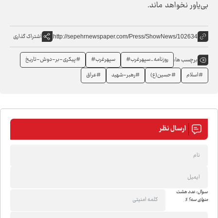
بی‌یاور نخواهد ماند.
اشتراک گذاری
http://sepehrnewspaper.com/Press/ShowNews/102634
روزنامه_سپهرغرب#
سپهرغرب#
#پیکری-بر-دوش-تاریخ
برچسب ها:
#اسلام
#حسین(ع)
#رهبر-شهید
#عراق
ارسال نظر
سوال: عدد هشت
منهای سه؟ 5