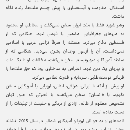
استقلال، مقاومت و آینده‌سازی را پیش چشم ملت‌ها، زنده نگاه
داشت.
رهبر شهید فقط با ملت ایران سخن نمی‌گفت و مخاطب او محدود
به مرزهای جغرافیایی، مذهبی یا قومی نبود. هنگامی که از
فلسطین دفاع می‌کرد، مسئله را صرفاً نزاعی عربی یا اسلامی
نمی‌دانست، آن را آزمون وجدان بشری می‌دید. هنگامی که از
سلطه آمریکا و صهیونیسم سخن می‌گفت، مخالفت او با یک ملت
یا پیروان یک دین نبود، اعتراض به ساختاری بود که حق ملت‌ها را
قربانی توسعه‌طلبی، سرمایه و قدرت نظامی می‌کرد.
او پیش از آنکه با ایرانی، عراقی، لبنانی، اروپایی یا آمریکایی سخن
بگوید، با «انسان» سخن می‌گفت؛ با فطرتی که هنوز توان
تشخیص مظلوم از ظالم، آزادی از بردگی و حقیقت از تبلیغات را از
دست نداده است.
نامه‌های او به جوانان اروپا و آمریکای شمالی در سال 2015، نشانه
روشنی از این رویکرد بود. در آن نامه‌ها جوانان غرب را فرا خواند