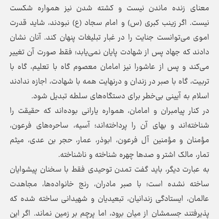
معنای زنده ماندن نیست و کشته شدن نیز همواره شکست
نیست. اگر زینب کبری (س) و امام سجاد (ع) نبودند، شاید قدرت
اموی می‌توانست جنایت را در غبار تبلیغات پنهان کند. آنان نشان
دادند که جهاد پس از شهادت پایان نمی‌یابد؛ فقط صورت آن تغییر
می‌کند و پس از عاشورا نیز امامان معصوم گاه با تعلیم، گاه با
تربیت، گاه با صبر در زندان و درنهایت همه با شهادت، اجازه ندادند
اسلام به آیینی بی‌خطر برای دستگاه‌های سلطه تبدیل شود.
در کنار پیامبران و امامان، همواره یارانی بوده‌اند که حقیقت را
شناخته‌اند و بهای آن را پرداخته‌اند؛ آسیه، ساحره‌های فرعون،
مؤمنان و مؤمنین آل‌ فرعون، ابوذر، عمار، حجر بن عدی، میثم
تمار، مالک اشتر و صدها چهره شناخته و ناشناخته.
به عبارت دیگر، باید گفت تمدن توحیدی فقط با سخنان پیشوایان
ساخته نشده است؛ با صبر مادران، رنج خانواده‌ها، مجاهدت
عالمان، ایستادگی زندانیان، تبعیدیان و شهیدانی ساخته شده که
پذیرفتند جسمشان از میان برود، اما پرچم بر زمین نماند. اگر این