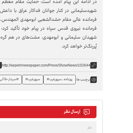
در ادامه این پیام آمده است: حمایت مقام معظم ر
شهیدسلیمانی در کنار جوانان فداکار عراق با داعش و
فرمانده عالی مقام حشدالشعبی ابومهدی المهندس، 
فرمانده نیروی قدس سپاه در پیام خود تأکید کرد: 
شهیدان سلیمانی و ابومهدی، مشت‌های در هم گره‌شد
پُررنگ‌تر خواهد کرد.
http://sepehrnewspaper.com/Press/ShowNews/102644
روزنامه_سپهرغرب#
سپهرغرب#
#سردار-قاآنی
برچسب ها:
ارسال نظر