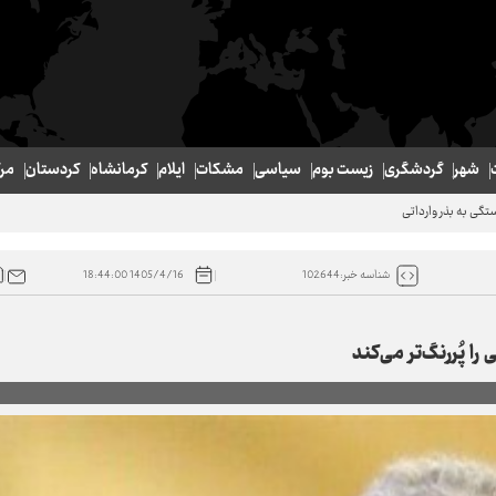
شهر
گردشگری
زیست بوم
سیاسی
مشکات
ایلام
کرمانشاه
کردستان
مر
1405/4/16 18:44:00
شناسه خبر:102644
 پُررنگ‌تر می‌کند