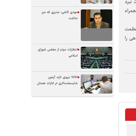
 نبرد
همراه
مهدی کاشی؛ مدیری که میز
نداشت
 عظمت
هی را
انتظارات مردم از مجلس شورای
اسلامی
5000 نیروی تازه، آزمون
شایسته‌سالاری در ادارات همدان
سنگر خیابان؛ از حضور شجاعانه تا
کنش هوشمندانه
آب همدان؛ مسئله‌ای فراتر از انتقال
آن