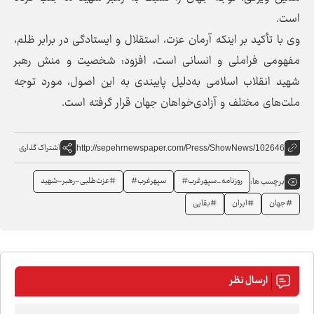
است.
وی با تأکید بر اینکه آرمان عزت، استقلال و ایستادگی در برابر ظلم،
مفهومی فراملی و انسانی است، افزود: شخصیت و منش رهبر
شهید انقلاب اسلامی به‌دلیل پایبندی به این اصول، مورد توجه
ملت‌های مختلف و آزادی‌خواهان جهان قرار گرفته است.
اشتراک گذاری
http://sepehrnewspaper.com/Press/ShowNews/102646
روزنامه_سپهرغرب#
سپهرغرب#
#عزت‌طلبی-رهبر-شهید
برچسب ها:
#جهان
#ایران
#بقایی
ارسال نظر