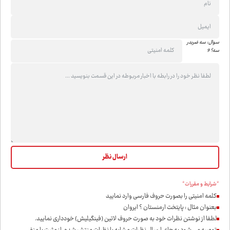
سوال: سه ضربدر
سه؟ 9
*شرایط و مقررات*
کلمه امنیتی را بصورت حروف فارسی وارد نمایید
بعنوان مثال : پایتخت ارمنستان ؟ ایروان
لطفا از نوشتن نظرات خود به صورت حروف لاتین (فینگیلیش) خودداری نمايید.