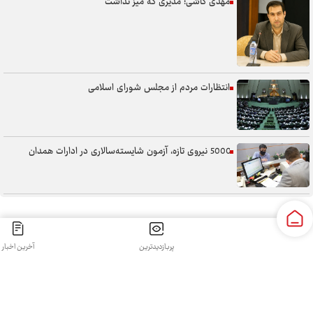
مهدی کاشی؛ مدیری که میز نداشت
انتظارات مردم از مجلس شورای اسلامی
5000 نیروی تازه، آزمون شایسته‌سالاری در ادارات همدان
سنگر خیابان؛ از حضور شجاعانه تا کنش هوشمندانه
پربازدیدترین
آخرین اخبار
کلیه حقوق مادی و معنوی این سایت محفوظ و متعلق به سپهرغرب می‌باشد واستفاده از آن با ذکر منبع بلامانع
آب همدان؛ مسئله‌ای فراتر از انتقال آن
است.
طراحی و تولید:
قدرت گرفته از سی رخ