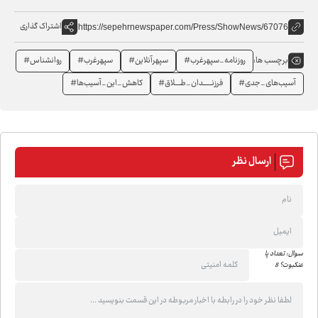
اشتراک گذاری
https://sepehrnewspaper.com/Press/ShowNews/67076
روزنامه_سپهرغرب#
سپهرآنلاین#
سپهرغرب#
روانشناس#
برچسب ها:
آسیب‌های_جدی#
فرزنــــــدان_طــــلاق#
کاهش_این_آسیب‌ها#
ارسال نظر
سوال: تعداد پا
عنکبوت؟ 8