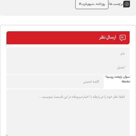
روزنامه_سپهرغرب#
برچسب ها:
ارسال نظر
سوال: پایتخت روسیه؟
Mosko