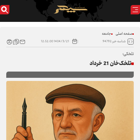
صفحه اصلی
جامعه
1404/3/21 12:52:00
شناسه خبر:94792
تلخکی؛
تلخک‌خان 21 خرداد