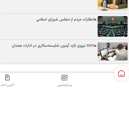
انتظارات مردم از مجلس شورای اسلامی
5000 نیروی تازه، آزمون شایسته‌سالاری در ادارات همدان
سنگر خیابان؛ از حضور شجاعانه تا کنش هوشمندانه
پربازدیدترین
آخرین اخبار
کلیه حقوق مادی و معنوی این سایت محفوظ و متعلق به سپهرغرب می‌باشد واستفاده از آن با ذکر منبع بلامانع
آب همدان؛ مسئله‌ای فراتر از انتقال آن
است.
طراحی و تولید:
قدرت گرفته از سی رخ