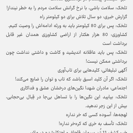
تلخک: سلامت باشی، با نرخ گرانش سلامت مردم را به خطر نینداز!
گزارش خبری: دو سال تلاش برای دو کیلومتر راه
تلخک: پس برای 80 کیلومتر باید به ورثه ادامه‌اش را وصیت کنیم.
کشاورزی: 80 هزار هکتار از اراضی کشاورزی همدان غیر قابل
برداشت است
تلخک: پس باید عاقلانه اندیشید و کاشت و داشتی نداشت چون
برداشتی ممکن نیست!
آگهی تبلیغاتی: کلیدهایی برای تاب‌آوری
تلخک: اگر آن کلید اسبق باشد که تاب و توان را ضایع می‌کند!
اجتماعی: مادران شهدا نگین‌های درخشان عشق و فداکاری
تلخک: بیایید این نگین‌ها را با تساهل بی‌جا در قِبال بی‌حجابی،
بیش از این زجر ندهید.
لهجه‌ها: آسوده کسی که خر نداره
تلخک: تأسف به خری که کره‌خر نداره!
خبر: کشف 11 تُن سیمان قاچاق و احتکارشده در ملایر