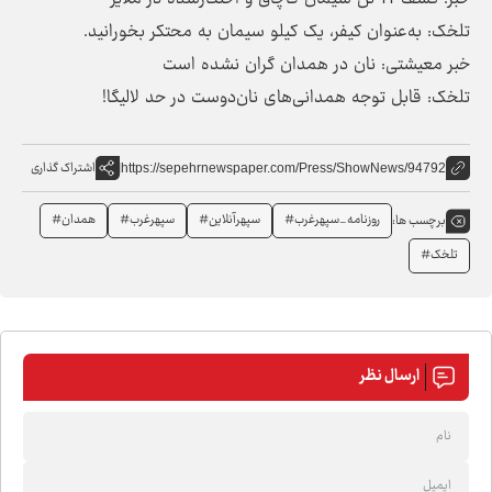
تلخک: به‌عنوان کیفر، یک کیلو سیمان به محتکر بخورانید.
خبر معیشتی: نان در همدان گران نشده است
تلخک: قابل توجه همدانی‌های نان‌دوست در حد لالیگا!
اشتراک گذاری
https://sepehrnewspaper.com/Press/ShowNews/94792
روزنامه_سپهرغرب#
سپهرآنلاین#
سپهرغرب#
همدان#
برچسب ها:
تلخک#
ارسال نظر