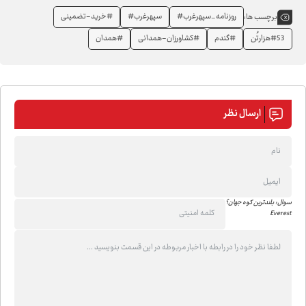
روزنامه_سپهرغرب#
سپهرغرب#
#خرید-تضمینی
برچسب ها:
#53هزارتُن
#گندم
#کشاورزان-همدانی
#همدان
ارسال نظر
سوال: بلندترین کوه جهان؟
Everest