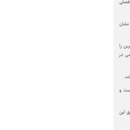
 فصلی
 نشان
هزینه‌های سکوت در برابر فرسایش
یک هنجار
بن را
همدان در بند روزمرگی
می در
د.
آزادی؛ از حقِ انتخاب تا مسئولیتِ
است و
ساختن
ق این
امانت رهبر شهید