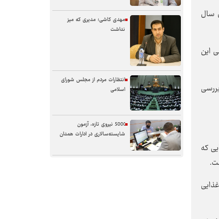
ل سال
مهدی کاشی؛ مدیری که میز
نداشت
ی این
انتظارات مردم از مجلس شورای
بررسی
اسلامی
5000 نیروی تازه، آزمون
شایسته‌سالاری در ادارات همدان
یی که
ت.
سنگر خیابان؛ از حضور شجاعانه تا
کنش هوشمندانه
غذایی
آب همدان؛ مسئله‌ای فراتر از انتقال
آن