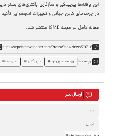
این یافته‌ها پیچیدگی و سازگاری باکتری‌های بستر 
در چرخه‌های کربن جهانی و تغییرات آب‌وهوایی تأکید م
مقاله کامل در مجله ISME منتشر شد.
https://sepehrnewspaper.com/Press/ShowNews/79718
روزنامه_سپهرغرب#
سپهرآنلاین#
سپهرغرب#
برچسب ها:
ارسال نظر
سوال: پایتخت روسیه؟ Mosko