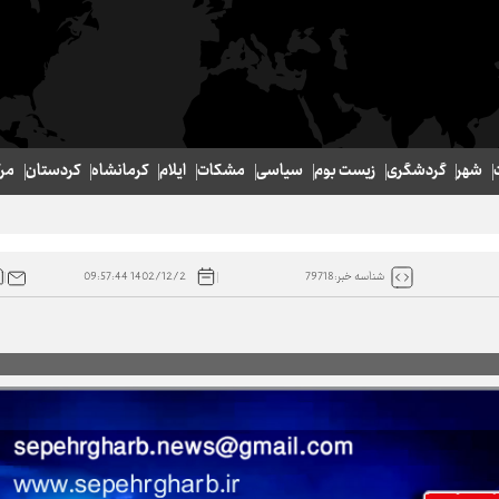
شهر
گردشگری
زیست بوم
سیاسی
مشکات
ایلام
کرمانشاه
کردستان
مر
ت دنبال شود
1402/12/2 09:57:44
شناسه خبر:79718