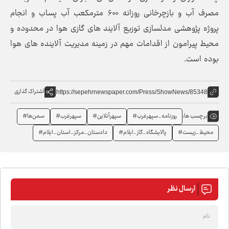
مصرف آب و بازچرخانی روزانه ۶۰۰ مترمکعب آب پساب و انجام
پروژه پژوهشی مدلسازی توزیع آلایند های گازی هوا در محدوده و
محیط پیرامون از اقدامات مهم در زمینه مدیریت آلاینده های هوا
بوده است.
اشتراک گذاری
https://sepehrnewspaper.com/Press/ShowNews/85348
روزنامه_سپهرغرب#
سپهرآنلاین#
سپهرغرب#
سمن‌ها#
برچسب ها:
محیط_زیست#
پالایشگاه_گاز_ایلام#
دادستان_مرکز_استان_ایلام#
ارسال نظر