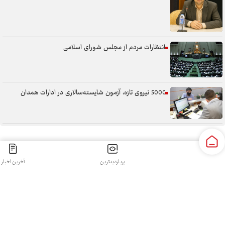
انتظارات مردم از مجلس شورای اسلامی
5000 نیروی تازه، آزمون شایسته‌سالاری در ادارات همدان
سنگر خیابان؛ از حضور شجاعانه تا کنش هوشمندانه
پربازدیدترین
آخرین اخبار
کلیه حقوق مادی و معنوی این سایت محفوظ و متعلق به سپهرغرب می‌باشد واستفاده از آن با ذکر منبع بلامانع
آب همدان؛ مسئله‌ای فراتر از انتقال آن
است.
طراحی و تولید:
قدرت گرفته از سی رخ