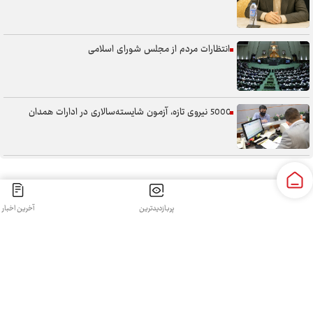
انتظارات مردم از مجلس شورای اسلامی
5000 نیروی تازه، آزمون شایسته‌سالاری در ادارات همدان
سنگر خیابان؛ از حضور شجاعانه تا کنش هوشمندانه
پربازدیدترین
آخرین اخبار
کلیه حقوق مادی و معنوی این سایت محفوظ و متعلق به سپهرغرب می‌باشد واستفاده از آن با ذکر منبع بلامانع
آب همدان؛ مسئله‌ای فراتر از انتقال آن
است.
طراحی و تولید:
قدرت گرفته از سی رخ