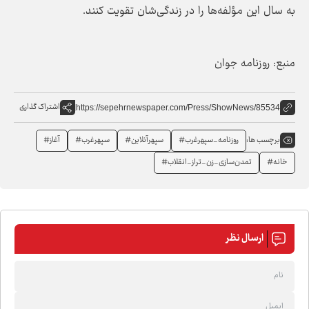
به سال این مؤلفه‌ها را در زندگی‌شان تقویت کنند.
منبع: روزنامه جوان
اشتراک گذاری
https://sepehrnewspaper.com/Press/ShowNews/85534
روزنامه_سپهرغرب#
سپهرآنلاین#
سپهرغرب#
آغاز#
برچسب ها:
خانه#
تمدن‌سازی_زن_تراز_انقلاب#
ارسال نظر