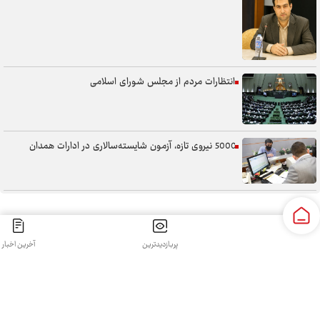
انتظارات مردم از مجلس شورای اسلامی
5000 نیروی تازه، آزمون شایسته‌سالاری در ادارات همدان
سنگر خیابان؛ از حضور شجاعانه تا کنش هوشمندانه
پربازدیدترین
آخرین اخبار
کلیه حقوق مادی و معنوی این سایت محفوظ و متعلق به سپهرغرب می‌باشد واستفاده از آن با ذکر منبع بلامانع
آب همدان؛ مسئله‌ای فراتر از انتقال آن
است.
طراحی و تولید:
قدرت گرفته از سی رخ