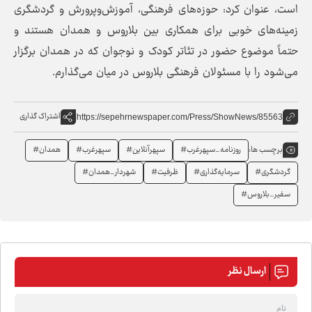
است، عنوان کرد: حوزه‌های فرهنگی، آموزش‌وپرورش و گردشگری
زمینه‌های خوبی برای همکاری بین بلاروس و همدان هستند و
حتماً موضوع حضور در تئاتر کودک و نوجوان که در همدان برگزار
می‌شود را با مسئولان فرهنگی بلاروس در میان می‌گذارم.
اشتراک گذاری
https://sepehrnewspaper.com/Press/ShowNews/85563
روزنامه_سپهرغرب#
سپهرآنلاین#
سپهرغرب#
همدان#
برچسب ها:
گردشگری#
سرمایه‌گذاری#
ظرفیت#
شهردار_همدان#
سفیر_بلاروس#
ارسال نظر