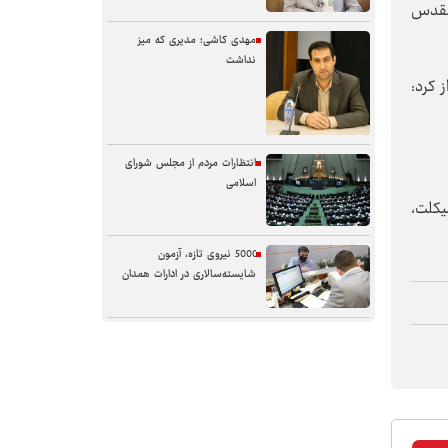
 مقدس
مهدی کاشی؛ مدیری که میز
نداشت
 کرد:
انتظارات مردم از مجلس شورای
اسلامی
یکلت،
5000 نیروی تازه، آزمون
شایسته‌سالاری در ادارات همدان
سنگر خیابان؛ از حضور شجاعانه تا
کنش هوشمندانه
آب همدان؛ مسئله‌ای فراتر از انتقال
آن