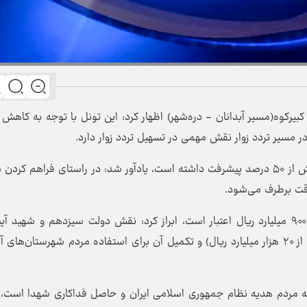
 کبیرکوه(مسیر آبدانان - دره‌شهر) اظهار کرد: این تونل با توجه به کاهش 
ر مسیر تردد زوار نقش مهمی در تسهیل تردد زوار دارد.
وی با بیان اینکه این پروژه بزرگ در دولت سیزدهم بیش از ۵۰ درصد پیشرفت داشته است، یادآور شد: در راستای فراهم ک
وقت برطرف می‌شود.
بهرام‌نیا با بیان اینکه تکمیل پروژه نیازمند۲۹ هزار و ۹۰۰ میلیارد ریال اعتبار است، ابراز کرد: نقش دولت سیزدهم و شهید
رئیسی در گشایش اعتبارات ویژه تونل کبیرکوه ( بیش از ۲۰ هزار میلیارد ریال) و تکمیل آن برای استفاده مردم شهرستان‌ها
ه به مردم هدیه نظام جمهوری اسلامی ایران و حاصل فداکاری شهدا است،