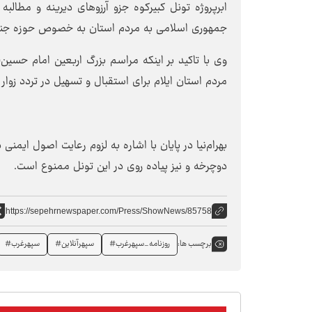
ابرپروژه تونل کبیرکوه جزو آرزوهای دیرینه و مطا
جمهوری اسلامی به مردم استان به خصوص حوزه جنو
وی با تاکید بر اینکه مراسم بزرگ اربعین امام حسین
مردم استان ایلام برای استقبال و تسهیل در تردد زوار
بهرام‌نیا در پایان با اشاره به لزوم رعایت اصول ایمنی
دوچرخه و نیز پیاده روی در این تونل ممنوع است.
https://sepehrnewspaper.com/Press/ShowNews/85758
روزنامه_سپهرغرب#
سپهرآنلاین#
سپهرغرب#
برچسب ها: