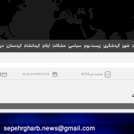
شهر
گردشگری
زیست بوم
سیاسی
مشکات
ایلام
کرمانشاه
کردستان
مر
1403/5/24 12:24:53
شناسه خبر:85758