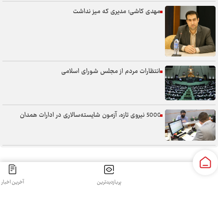
مهدی کاشی؛ مدیری که میز نداشت
انتظارات مردم از مجلس شورای اسلامی
5000 نیروی تازه، آزمون شایسته‌سالاری در ادارات همدان
سنگر خیابان؛ از حضور شجاعانه تا کنش هوشمندانه
پربازدیدترین
آخرین اخبار
کلیه حقوق مادی و معنوی این سایت محفوظ و متعلق به سپهرغرب می‌باشد واستفاده از آن با ذکر منبع بلامانع
آب همدان؛ مسئله‌ای فراتر از انتقال آن
است.