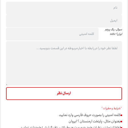
سوال: رنگ پرچم
ایران؟ sabz
*شرایط و مقررات*
کلمه امنیتی را بصورت حروف فارسی وارد نمایید
بعنوان مثال : پایتخت ارمنستان ؟ ایروان
لطفا از نوشتن نظرات خود به صورت حروف لاتین (فینگیلیش) خودداری نمايید.