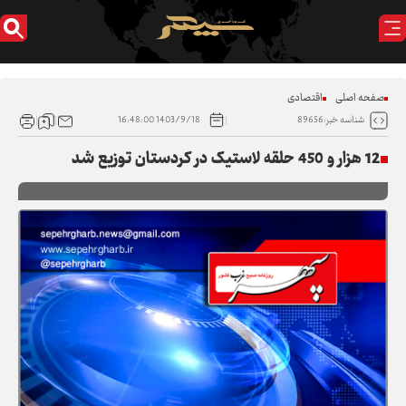
صفحه اصلی
اقتصادی
1403/9/18 16:48:00
شناسه خبر:89656
12 هزار و 450 حلقه لاستیک در کردستان توزیع شد