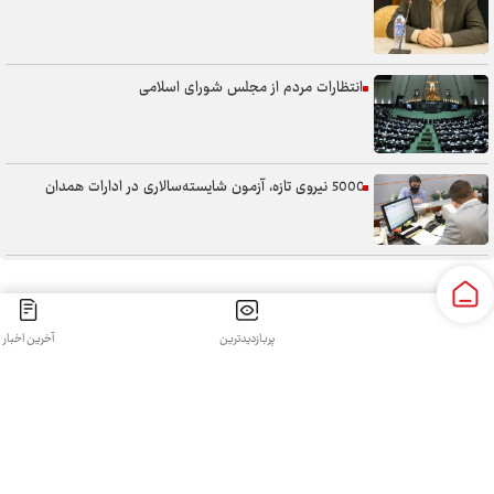
انتظارات مردم از مجلس شورای اسلامی
5000 نیروی تازه، آزمون شایسته‌سالاری در ادارات همدان
سنگر خیابان؛ از حضور شجاعانه تا کنش هوشمندانه
پربازدیدترین
آخرین اخبار
کلیه حقوق مادی و معنوی این سایت محفوظ و متعلق به سپهرغرب می‌باشد واستفاده از آن با ذکر منبع بلامانع
آب همدان؛ مسئله‌ای فراتر از انتقال آن
است.
طراحی و تولید:
قدرت گرفته از سی رخ