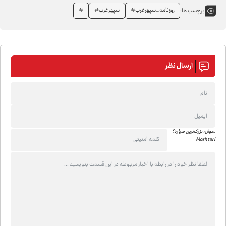
روزنامه_سپهرغرب#
سپهرغرب#
‌#
برچسب ها:
ارسال نظر
سوال: بزرگ‌ترین سیاره؟
Moshtari