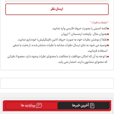
*شرایط و مقررات*
کلمه امنیتی را بصورت حروف فارسی وارد نمایید
بعنوان مثال : پایتخت ارمنستان ؟ ایروان
لطفا از نوشتن نظرات خود به صورت حروف لاتین (فینگیلیش) خودداری نمايید.
توصیه می شود به جای ارسال نظرات مشابه با نظرات منتشر شده، از مثبت یا منفی
استفاده فرمایید.
با توجه به آن که امکان موافقت یا مخالفت با محتوای نظرات وجود دارد، معمولا نظراتی
که محتوای مشابهی دارند، انتشار نمی یابد.
آخرین خبرها
پربازدید ها