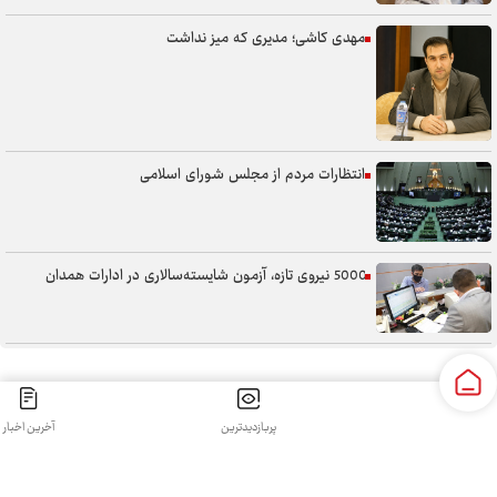
مهدی کاشی؛ مدیری که میز نداشت
انتظارات مردم از مجلس شورای اسلامی
5000 نیروی تازه، آزمون شایسته‌سالاری در ادارات همدان
سنگر خیابان؛ از حضور شجاعانه تا کنش هوشمندانه
پربازدیدترین
آخرین اخبار
کلیه حقوق مادی و معنوی این سایت محفوظ و متعلق به سپهرغرب می‌باشد واستفاده از آن با ذکر منبع بلامانع
آب همدان؛ مسئله‌ای فراتر از انتقال آن
است.