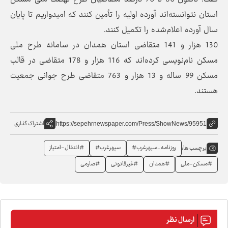
استان نتوانسته‌اند آورده اولیه را تأمین کنند که امیدواریم تا پایان
سال آورده اعلام‌شده را تکمیل کنند.
130 هزار و 141 متقاضی استان همدان در سامانه طرح ملی
مسکن نام‌نویسی کرده‌اند که 116 هزار و 178 متقاضی در قالب
مسکن 99 ساله و 13 هزار و 763 متقاضی طرح جوانی جمعیت
هستند.
اشتراک گذاری
https://sepehrnewspaper.com/Press/ShowNews/95951
روزنامه_سپهرغرب#
سپهرغرب#
#انتقال-امتیاز
برچسب ها:
#مسکن-ملی
#همدان
#غیرقانونی
#صارمی
ارسال نظر